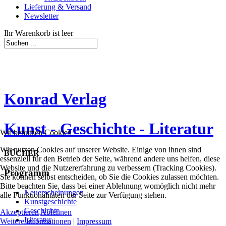
Lieferung & Versand
Newsletter
Ihr Warenkorb ist leer
Konrad Verlag
Kunst - Geschichte - Literatur
Wir benutzen Cookies
Wir nutzen Cookies auf unserer Website. Einige von ihnen sind
BÜCHER
essenziell für den Betrieb der Seite, während andere uns helfen, diese
Website und die Nutzererfahrung zu verbessern (Tracking Cookies).
Programm
Sie können selbst entscheiden, ob Sie die Cookies zulassen möchten.
Bitte beachten Sie, dass bei einer Ablehnung womöglich nicht mehr
Neuerscheinungen
alle Funktionalitäten der Seite zur Verfügung stehen.
Kunstgeschichte
Geschichte
Akzeptieren
Ablehnen
Literatur
Weitere Informationen
|
Impressum