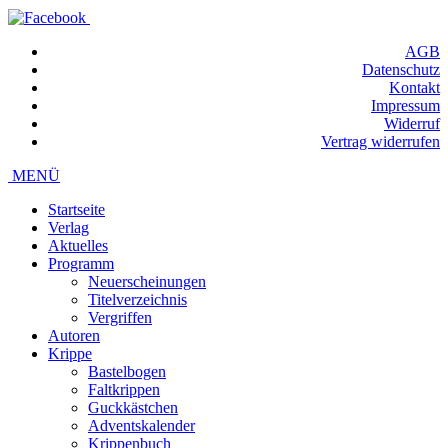
AGB
Datenschutz
Kontakt
Impressum
Widerruf
Vertrag widerrufen
MENÜ
Startseite
Verlag
Aktuelles
Programm
Neuerscheinungen
Titelverzeichnis
Vergriffen
Autoren
Krippe
Bastelbogen
Faltkrippen
Guckkästchen
Adventskalender
Krippenbuch