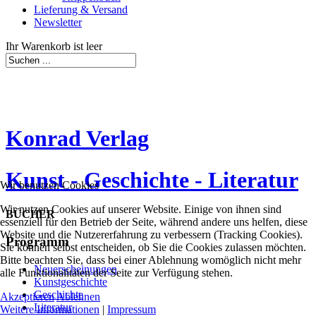
Lieferung & Versand
Newsletter
Ihr Warenkorb ist leer
Konrad Verlag
Kunst - Geschichte - Literatur
Wir benutzen Cookies
Wir nutzen Cookies auf unserer Website. Einige von ihnen sind
BÜCHER
essenziell für den Betrieb der Seite, während andere uns helfen, diese
Website und die Nutzererfahrung zu verbessern (Tracking Cookies).
Programm
Sie können selbst entscheiden, ob Sie die Cookies zulassen möchten.
Bitte beachten Sie, dass bei einer Ablehnung womöglich nicht mehr
Neuerscheinungen
alle Funktionalitäten der Seite zur Verfügung stehen.
Kunstgeschichte
Geschichte
Akzeptieren
Ablehnen
Literatur
Weitere Informationen
|
Impressum