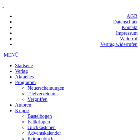
AGB
Datenschutz
Kontakt
Impressum
Widerruf
Vertrag widerrufen
MENÜ
Startseite
Verlag
Aktuelles
Programm
Neuerscheinungen
Titelverzeichnis
Vergriffen
Autoren
Krippe
Bastelbogen
Faltkrippen
Guckkästchen
Adventskalender
Krippenbuch